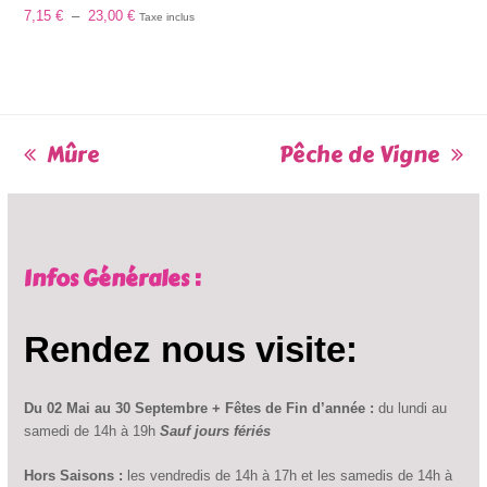
Plage
7,15
€
–
23,00
€
Taxe inclus
de
prix :
7,15 €
à
23,00 €
previous
next
Mûre
Pêche de Vigne
post:
post:
Infos Générales :
Rendez nous visite:
Du 02 Mai au 30 Septembre + Fêtes de Fin d’année :
du lundi au
samedi de 14h à 19h
Sauf jours fériés
Hors Saisons :
les vendredis de 14h à 17h et les samedis de 14h à