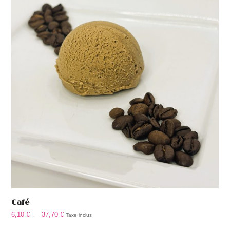
37,70 €
Café
Plage
6,10
€
–
37,70
€
Taxe inclus
de