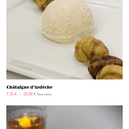
Châtaigne d’Ardèche
Plage
7,15
€
–
23,00
€
Taxe inclus
de
prix :
7,15 €
à
23,00 €